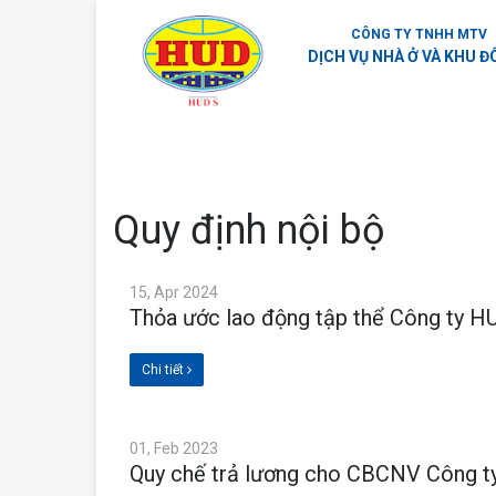
CÔNG TY TNHH MTV
DỊCH VỤ NHÀ Ở VÀ KHU Đ
Quy định nội bộ
15, Apr 2024
Thỏa ước lao động tập thể Công ty 
Chi tiết
01, Feb 2023
Quy chế trả lương cho CBCNV Công 