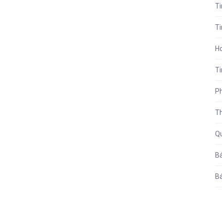
Ti
Ti
H
Ti
P
T
Qu
Bá
Bá