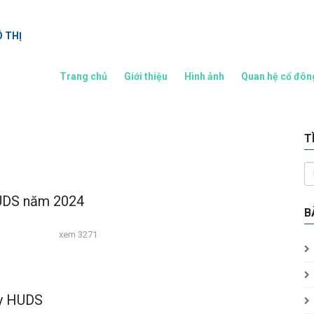
Ô THỊ
Trang chủ
Giới thiệu
Hình ảnh
Quan hệ cổ đôn
T
HUDS năm 2024
B
xem 3271
ty HUDS