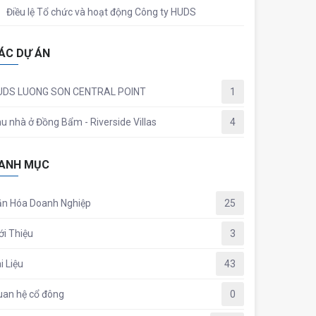
Điều lệ Tổ chức và hoạt động Công ty HUDS
ÁC DỰ ÁN
UDS LUONG SON CENTRAL POINT
1
u nhà ở Đồng Bẩm - Riverside Villas
4
ANH MỤC
ăn Hóa Doanh Nghiệp
25
ới Thiệu
3
i Liệu
43
an hệ cổ đông
0