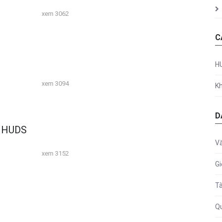
xem 3062
C
H
xem 3094
Kh
D
y HUDS
V
xem 3152
Gi
Tà
Qu