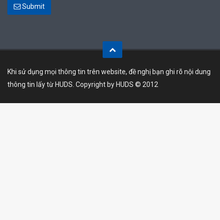
Submit
Khi sử dụng mọi thông tin trên website, đề nghị bạn ghi rõ nội dung
thông tin lấy từ HUDS. Copyright by HUDS © 2012
CÔNG TY TNHH MTV
DỊCH VỤ NHÀ Ở VÀ KHU ĐÔ THỊ
Toggl
navig